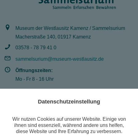
Museum der Westlausitz Kamenz / Sammelsurium
Macherstraße 140, 01917 Kamenz
03578 - 78 79 41 0
sammelsurium@museum-westlausitz.de
Öffnungszeiten:
Mo - Fr 8 - 16 Uhr
Datenschutzeinstellung
© Museum der Westlausitz Kamenz
Suche
Wir nutzen Cookies auf unserer Website. Einige von
Publikationen
ihnen sind essenziell, während andere uns helfen,
diese Website und Ihre Erfahrung zu verbessern.
Sonderausstellung: "800 Jahre Aberglaube und Magie"