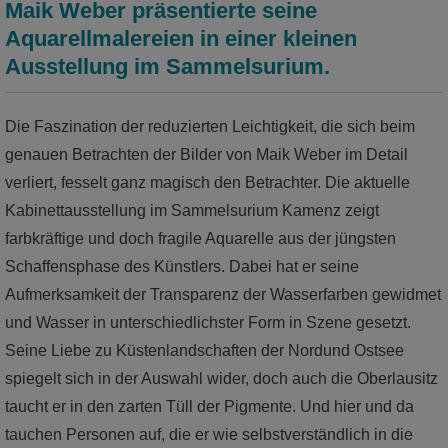
Maik Weber präsentierte seine
Sonderausstellungsprojekte
Bibliothek
Themenwelt: Kamenz
Museumsshop
Fachbereich Archäologie
Schaumagazin
Aquarellmalereien in einer kleinen
Kindergeburtstage
Ausstellung im Sammelsurium.
Museum digital
Museumcafé
Sammlungen Archäologie
Fachbereich Zoologie
Sonderausstellung im Sammelsurium
Publikationen
Museumsgarten
Forschungsprojekte Archäologie
Sammlungen Zoologie
Fachbereich Geologie
Die Faszination der reduzierten Leichtigkeit, die sich beim
Museumsgeschichte
Ponickauhaus
Mitarbeiter Archäologie
Sammlungen Botanik
Sammlungen Geologie
Fachbereich Kulturgeschichte
genauen Betrachten der Bilder von Maik Weber im Detail
verliert, fesselt ganz magisch den Betrachter. Die aktuelle
Jobangebote
Publikationen Zoologie
Mitarbeiter Geologie
Sammlungen Kulturgeschichte
Kabinettausstellung im Sammelsurium Kamenz zeigt
Mitarbeiter Zoologie
farbkräftige und doch fragile Aquarelle aus der jüngsten
Schaffensphase des Künstlers. Dabei hat er seine
Aufmerksamkeit der Transparenz der Wasserfarben gewidmet
und Wasser in unterschiedlichster Form in Szene gesetzt.
Seine Liebe zu Küstenlandschaften der Nordund Ostsee
spiegelt sich in der Auswahl wider, doch auch die Oberlausitz
taucht er in den zarten Tüll der Pigmente. Und hier und da
tauchen Personen auf, die er wie selbstverständlich in die