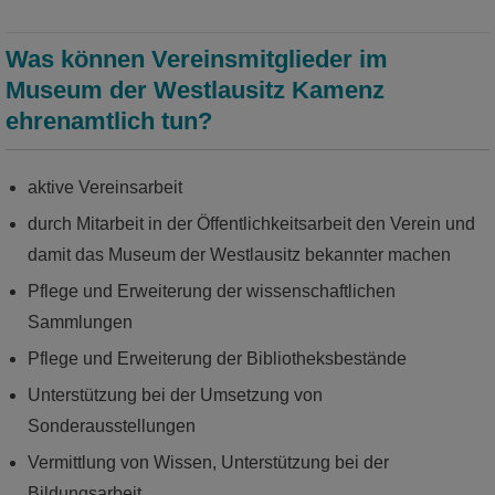
Museums der Westlausitz
Was können Vereinsmitglieder im
mehr
Museum der Westlausitz Kamenz
ehrenamtlich tun?
aktive Vereinsarbeit
durch Mitarbeit in der Öffentlichkeitsarbeit den Verein und
damit das Museum der Westlausitz bekannter machen
Pflege und Erweiterung der wissenschaftlichen
Sammlungen
Pflege und Erweiterung der Bibliotheksbestände
Unterstützung bei der Umsetzung von
Unsere Veranstaltungen
Sonderausstellungen
Ob öffentliche Führungen, kreative
Vermittlung von Wissen, Unterstützung bei der
Kinderprogramme oder wissenschafltiche
Bildungsarbeit