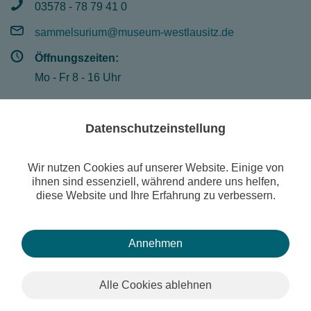
03578 - 78 79 41 0
sammelsurium@museum-westlausitz.de
Öffnungszeiten:
Mo - Fr 8 - 16 Uhr
Datenschutzeinstellung
© Museum der Westlausitz Kamenz
Suche
Wir nutzen Cookies auf unserer Website. Einige von
Publikationen
ihnen sind essenziell, während andere uns helfen,
diese Website und Ihre Erfahrung zu verbessern.
Sonderausstellung: "800 Jahre Aberglaube und Magie"
Kontakt
Impressum
Datenschutzerklärung
Newsletter
Museum digital
Annehmen
Alle Cookies ablehnen