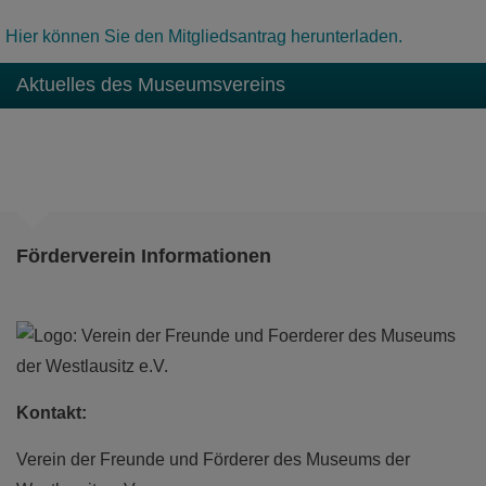
die Kreidezeit oder das Mittelalter, erfahrt mehr
Hier können Sie den Mitgliedsantrag herunterladen.
über die Reptilien & vieles weiteres!
mehr
Aktuelles des Museumsvereins
Die Satzung des Museumsvereins
Hier finden Sie die Satzung des Vereins
Förderverein Informationen
Weiterlesen …
Murmelbahn-Mitspielausstellung
Kontakt:
vom 24.05. bis 30.08.2026
Verein der Freunde und Förderer des Museums der