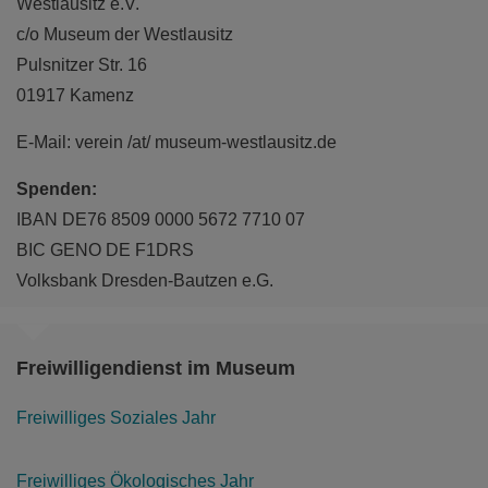
Mehr als 15 Murmelbahnen auf 3 Etagen für
Westlausitz e.V.
Groß & Klein!
c/o Museum der Westlausitz
Pulsnitzer Str. 16
mehr
01917 Kamenz
E-Mail: verein /at/ museum-westlausitz.de
Spenden:
IBAN DE76 8509 0000 5672 7710 07
BIC GENO DE F1DRS
Volksbank Dresden-Bautzen e.G.
Freiwilligendienst im Museum
Freiwilliges Soziales Jahr
Freiwilliges Ökologisches Jahr