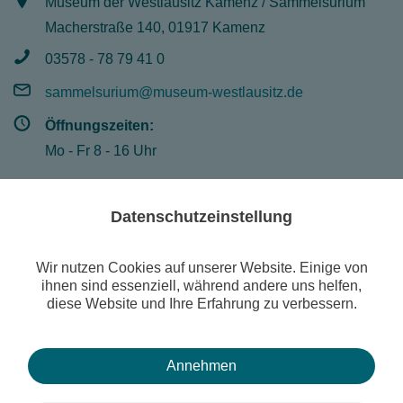
Museum der Westlausitz Kamenz / Sammelsurium
Macherstraße 140, 01917 Kamenz
03578 - 78 79 41 0
sammelsurium@museum-westlausitz.de
Öffnungszeiten:
Mo - Fr 8 - 16 Uhr
Datenschutzeinstellung
© Museum der Westlausitz Kamenz
Suche
Wir nutzen Cookies auf unserer Website. Einige von
Publikationen
ihnen sind essenziell, während andere uns helfen,
diese Website und Ihre Erfahrung zu verbessern.
Sonderausstellung: "800 Jahre Aberglaube und Magie"
Kontakt
Impressum
Datenschutzerklärung
Newsletter
Museum digital
Annehmen