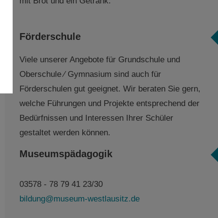
mit Brot und ein Getränk.
Förderschule
Viele unserer Angebote für Grundschule und
Oberschule ⁄ Gymnasium sind auch für
Förderschulen gut geeignet. Wir beraten Sie gern,
welche Führungen und Projekte entsprechend der
Bedürfnissen und Interessen Ihrer Schüler
gestaltet werden können.
Museumspädagogik
03578 - 78 79 41 23/30
bildung@museum-westlausitz.de