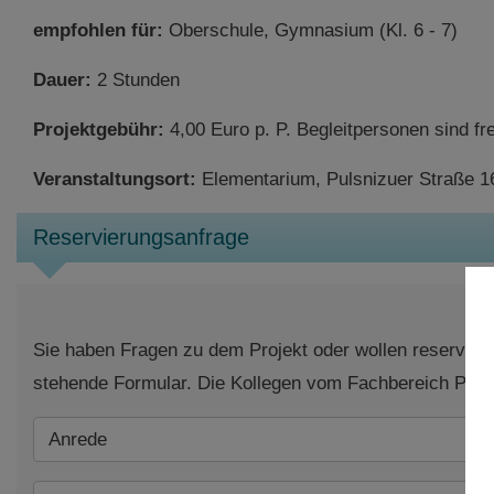
empfohlen für:
Oberschule, Gymnasium (Kl. 6 - 7)
Dauer:
2 Stunden
Projektgebühr:
4,00 Euro p. P. Begleitpersonen sind fre
Veranstaltungsort:
Elementarium, Pulsnizuer Straße 
Reservierungsanfrage
Sie haben Fragen zu dem Projekt oder wollen reserviere
stehende Formular. Die Kollegen vom Fachbereich Päda