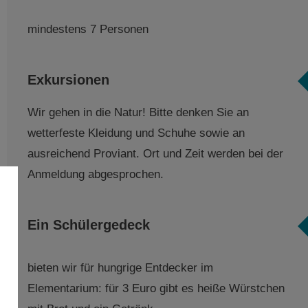
mindestens 7 Personen
Exkursionen
Wir gehen in die Natur! Bitte denken Sie an
wetterfeste Kleidung und Schuhe sowie an
ausreichend Proviant. Ort und Zeit werden bei der
Anmeldung abgesprochen.
Ein Schülergedeck
bieten wir für hungrige Entdecker im
Elementarium: für 3 Euro gibt es heiße Würstchen