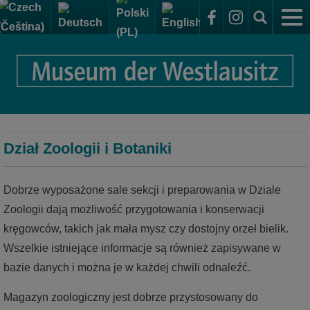
Muzeum
Sammelsurium – magazyn wystawowy i kolekcje
Dla gości
Elementarium - Ekspozycje muzeum
Dojazd do Elementarium
Wystawy
Dział Zoologii i Botaniki
Godziny otwarcia + bilety wstępu na wystawy
Ekspozycja stała
Placówka badawcza i magazyn
Muzeum dla wszystkich
wystawowy
Dobrze wyposażone sale sekcji i preparowania w Dziale
Ekspozycje czasowe
Strefa tematyczna Kamienie
Zoologii dają możliwość przygotowania i konserwacji
Dział Archeologii
Strefa tematyczna Kształty
Wydarzenia w muzeum
kręgowców, takich jak mała mysz czy dostojny orzeł bielik.
Wszelkie istniejące informacje są również zapisywane w
Dział Zoologii i Botaniki
Strefa tematyczna Ludzie
bazie danych i można je w każdej chwili odnaleźć.
Dział Geologii
Strefa tematyczna Użytkowanie
Magazyn zoologiczny jest dobrze przystosowany do
Dział Historyczno-kulturowy
Strefa tematyczna Las