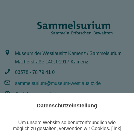
Museum der Westlausitz Kamenz / Sammelsurium
Macherstraße 140, 01917 Kamenz
03578 - 78 79 41 0
sammelsurium@museum-westlausitz.de
Godziny otwarcia:
Mo - Fr 8 - 16 Uhr
Datenschutzeinstellung
Um unsere Website so benutzerfreundlich wie
möglich zu gestalten, verwenden wir Cookies. [link]