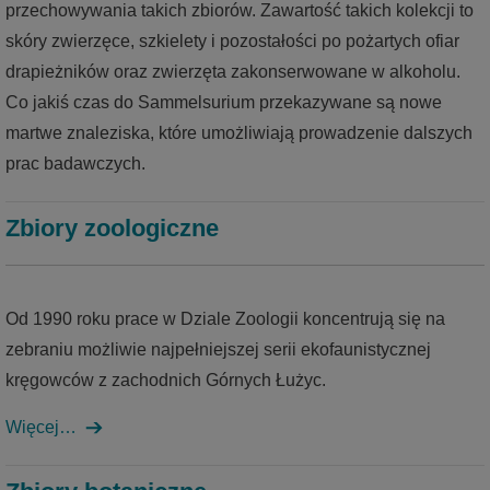
przechowywania takich zbiorów. Zawartość takich kolekcji to
skóry zwierzęce, szkielety i pozostałości po pożartych ofiar
Strefa tematyczna Pomysł
drapieżników oraz zwierzęta zakonserwowane w alkoholu.
Strefa tematyczna Kamenz – historia miasta w
Co jakiś czas do Sammelsurium przekazywane są nowe
Malzhaus
martwe znaleziska, które umożliwiają prowadzenie dalszych
prac badawczych.
Zbiory zoologiczne
Od 1990 roku prace w Dziale Zoologii koncentrują się na
zebraniu możliwie najpełniejszej serii ekofaunistycznej
kręgowców z zachodnich Górnych Łużyc
.
Więcej…