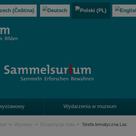
 wystawowy
Wydarzenia w muzeum
tart
Wystawy
Ekspozycja stała
Strefa tematyczna Las