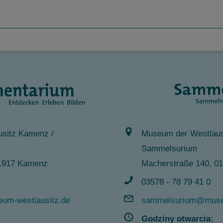
sitz Kamenz /
Museum der Westlaus
Sammelsurium
 01917 Kamenz
Macherstraße 140, 0
03578 - 78 79 41 0
um-westlausitz.de
sammelsurium@museu
Godziny otwarcia: