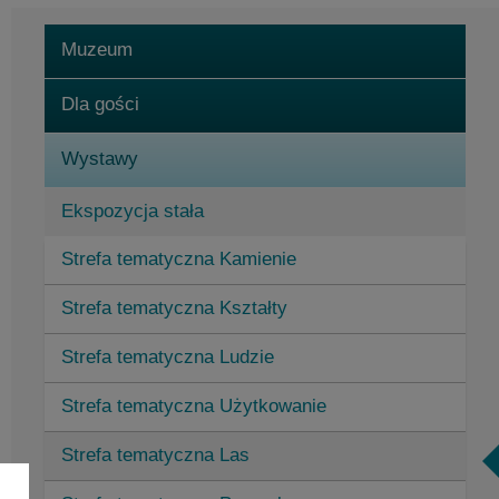
Muzeum
Dla gości
Wystawy
Ekspozycja stała
Strefa tematyczna Kamienie
Ekspozycje czasowe
Strefa tematyczna Kształty
Placówka badawcza i magazyn wystawowy
Strefa tematyczna Ludzie
Wydarzenia w muzeum
Strefa tematyczna Użytkowanie
Strefa tematyczna Las
Godziny otwarcia Elementarium