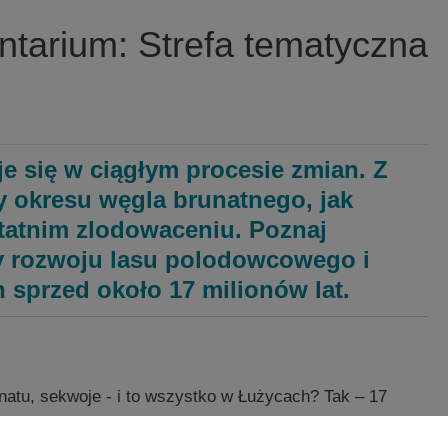
ntarium: Strefa tematyczna
uje się w ciągłym procesie zmian. Z
 okresu węgla brunatnego, jak
tatnim zlodowaceniu. Poznaj
py rozwoju lasu polodowcowego i
h sprzed około 17 milionów lat.
anatu, sekwoje - i to wszystko w Łużycach? Tak – 17
owstanie lasów wawrzynowych i ciepłych lasów