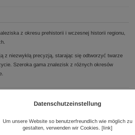
ziska z okresu prehistorii i wczesnej historii regionu,
ch.
ją z niezwykłą precyzją, starając się odtworzyć twarze
e życie. Szeroka gama znalezisk z różnych okresów
e.
Datenschutzeinstellung
znaleziska
Um unsere Website so benutzerfreundlich wie möglich zu
wnież z
gestalten, verwenden wir Cookies. [link]