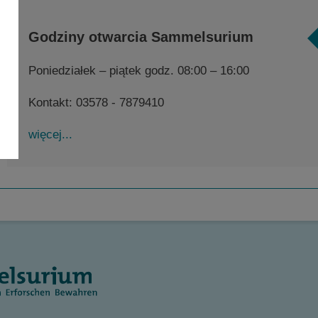
Godziny otwarcia Sammelsurium
Poniedziałek – piątek godz. 08:00 – 16:00
Kontakt: 03578 - 7879410
więcej...