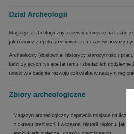
Dział Archeologii
Magazyn archeologiczny zapewnia miejsce na liczne znale
jak również z epoki średniowiecza i czasów nowożytny
Archeolodzy (dosłownie: historycy starożytności) pracu
ludzi żyjących tysiące lat temu i zbadać ich codzienn
umożliwia badanie rozwoju człowieka w naszym regioni
Zbiory archeologiczne
Magazyn archeologiczny zapewnia miejsce na liczne 
z okresu prehistorii i wczesnej historii regionu, jak ró
epoki średniowiecza i czasów nowożytnych.