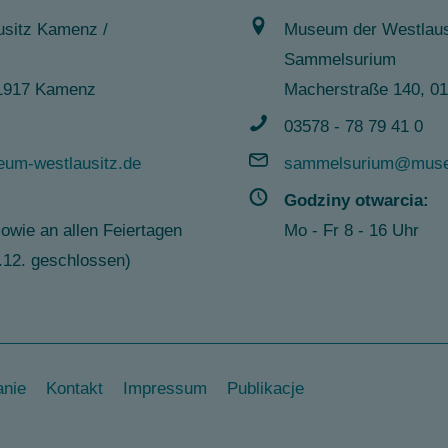
sitz Kamenz /
Museum der Westlaus
Sammelsurium
 01917 Kamenz
Macherstraße 140, 0
03578 - 78 79 41 0
um-westlausitz.de
sammelsurium@museu
Godziny otwarcia:
sowie an allen Feiertagen
Mo - Fr 8 - 16 Uhr
1.12. geschlossen)
nie
Kontakt
Impressum
Publikacje