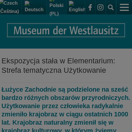
Muzeum
Sammelsurium – magazyn wystawowy i kolekcje
Dla gości
Elementarium - Ekspozycje muzeum
Dojazd do Elementarium
Wystawy
Ekspozycja stała w Elementarium:
Godziny otwarcia + bilety wstępu na wystawy
Strefa tematyczna Użytkowanie
Ekspozycja stała
Placówka badawcza i magazyn
Muzeum dla wszystkich
wystawowy
Ekspozycje czasowe
Strefa tematyczna Kamienie
Łużyce Zachodnie są podzielone na sześć
Dział Archeologii
Strefa tematyczna Kształty
Wydarzenia w muzeum
bardzo różnych obszarów przyrodniczych.
Użytkowanie przez człowieka radykalnie
Dział Zoologii i Botaniki
Strefa tematyczna Ludzie
zmieniło krajobraz w ciągu ostatnich 1000
Dział Geologii
Strefa tematyczna Użytkowanie
lat. Krajobraz naturalny zmienił się w
krajobraz kulturowy, w którym żyjemy
Dział Historyczno-kulturowy
Strefa tematyczna Las