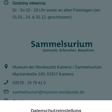
Godziny otwarcia:
Di - So 10 - 18 Uhr sowie an allen Feiertagen (am
01.01., 24. & 31.12. geschlossen)
Museum der Westlausitz Kamenz / Sammelsurium
Macherstraße 140, 01917 Kamenz
03578 - 78 79 41 0
sammelsurium@museum-westlausitz.de
Godziny otwarcia:
Mo - Fr 8 - 16 Uhr
Datenschutzeinstellung