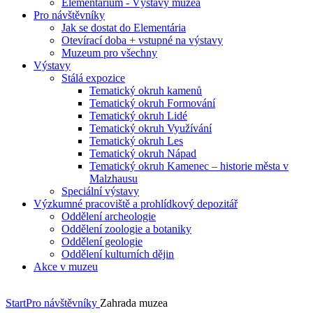
Elementarium - Výstavy muzea
Pro návštěvníky
Jak se dostat do Elementária
Otevírací doba + vstupné na výstavy
Muzeum pro všechny
Výstavy
Stálá expozice
Tematický okruh kamenů
Tematický okruh Formování
Tematický okruh Lidé
Tematický okruh Využívání
Tematický okruh Les
Tematický okruh Nápad
Tematický okruh Kamenec – historie města v
Malzhausu
Speciální výstavy
Výzkumné pracoviště a prohlídkový depozitář
Oddělení archeologie
Oddělení zoologie a botaniky
Oddělení geologie
Oddělení kulturních dějin
Akce v muzeu
Start
Pro návštěvníky
Zahrada muzea