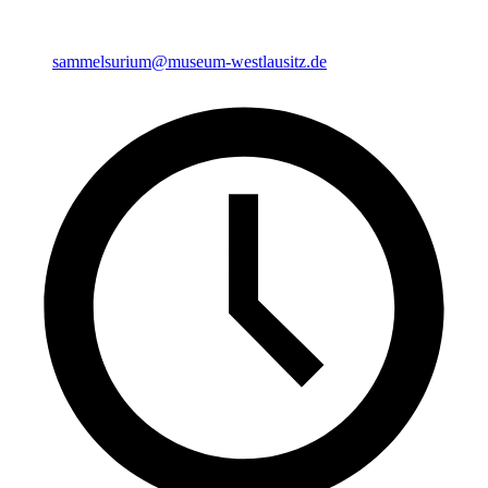
sammelsurium@museum-westlausitz.de