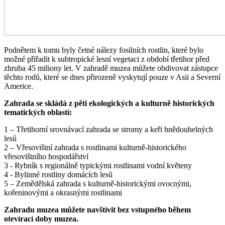
Podnětem k tomu byly četné nálezy fosilních rostlin, které bylo
možné přiřadit k subtropické lesní vegetaci z období třetihor před
zhruba 45 miliony let. V zahradě muzea můžete obdivovat zástupce
těchto rodů, které se dnes přirozeně vyskytují pouze v Asii a Severní
Americe.
Zahrada se skládá z pěti ekologických a kulturně historických
tematických oblastí:
1 – Třetihorní srovnávací zahrada se stromy a keři hnědouhelných
lesů
2 – Vřesovištní zahrada s rostlinami kulturně-historického
vřesovištního hospodářství
3 - Rybník s regionálně typickými rostlinami vodní květeny
4 - Bylinné rostliny domácích lesů
5 – Zemědělská zahrada s kulturně-historickými ovocnými,
kořeninovými a okrasnými rostlinami
Zahradu muzea můžete navštívit bez vstupného během
otevírací doby muzea.