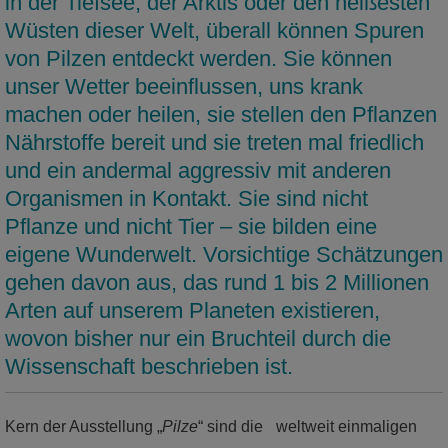
in der Tiefsee, der Arktis oder den heißesten
Wüsten dieser Welt, überall können Spuren
world of ideas
von Pilzen entdeckt werden. Sie können
unser Wetter beeinflussen, uns krank
world of Kamenz - history of the town in the Malzhaus
machen oder heilen, sie stellen den Pflanzen
Nährstoffe bereit und sie treten mal friedlich
und ein andermal aggressiv mit anderen
Organismen in Kontakt. Sie sind nicht
Pflanze und nicht Tier – sie bilden eine
eigene Wunderwelt. Vorsichtige Schätzungen
gehen davon aus, das rund 1 bis 2 Millionen
Arten auf unserem Planeten existieren,
wovon bisher nur ein Bruchteil durch die
Wissenschaft beschrieben ist.
Kern der Ausstellung „
Pilze
“ sind die weltweit einmaligen