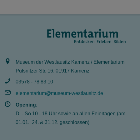
Discover what has shaped West Lusatia! Try
the earthquake simulator!
mehr
Museum der Westlausitz Kamenz / Elementarium
Pulsnitzer Str. 16, 01917 Kamenz
03578 - 78 83 10
elementarium@museum-westlausitz.de
Opening:
Di - So 10 - 18 Uhr sowie an allen Feiertagen (am
The museum's library
01.01., 24. & 31.12. geschlossen)
offers a great variety of scientific and academic